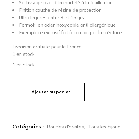
Sertissage avec filin martelé à la feuille d’or
Finition couche de résine de protection
Ultra légères entre 8 et 15 grs
Fermoir en acier inoxydable anti allergénique
Exemplaire exclusif fait à la main par la créatrice
Livraison gratuite pour la France
1 en stock
1 en stock
Ajouter au panier
quantité de ALLURE - boucles d'oreilles en vitrail
Catégories :
,
Boucles d'oreilles
Tous les bijoux