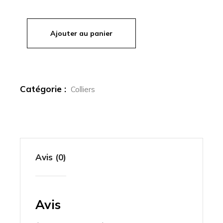
Ajouter au panier
quantité de CATHY - SAUTOIR CROIX en VITRAIL
Catégorie :
Colliers
Avis (0)
Avis