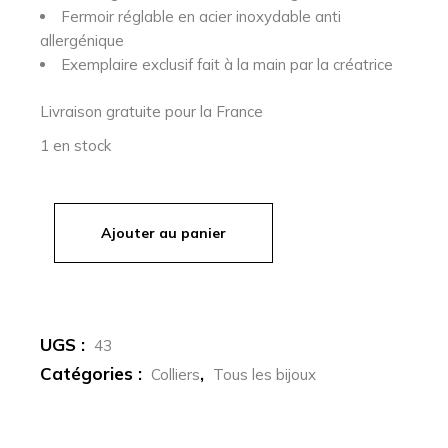
Fermoir réglable en acier inoxydable anti
allergénique
Exemplaire exclusif fait à la main par la créatrice
Livraison gratuite pour la France
1 en stock
Ajouter au panier
quantité de SIRIA - Collier en chute de vitrail de couleur
UGS :
43
Catégories :
,
Colliers
Tous les bijoux