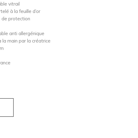
e vitrail
elé à la feuille d’or
e de protection
ble anti allergénique
à la main par la créatrice
cm
France
gue double en vitrail rose