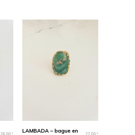
LAMBADA – bague en
26.00
27.00
€
€