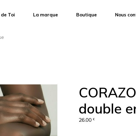
 de Toi
La marque
Boutique
Nous con
se
CORAZON
double en
26.00
€