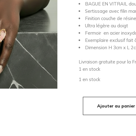
BAGUE EN VITRAIL doubl
Sertissage avec filin mart
Finition couche de résin
Ultra légère au doigt
Fermoir en acier inoxyda
Exemplaire exclusif fait 
Dimension H 3cm x L 2
Livraison gratuite pour la 
1 en stock
1 en stock
Ajouter au panier
quantité de CORAZON - ba