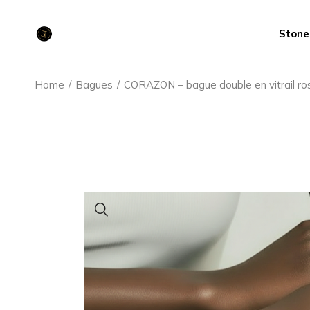
Aller
au
contenu
Stone
Home
Bagues
CORAZON – bague double en vitrail ro