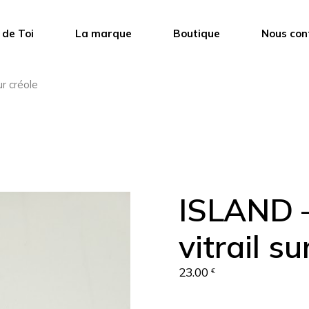
 de Toi
La marque
Boutique
Nous con
ur créole
ISLAND –
vitrail su
23.00
€