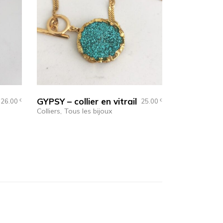
GYPSY – collier en vitrail
26.00
25.00
€
€
Colliers
Tous les bijoux