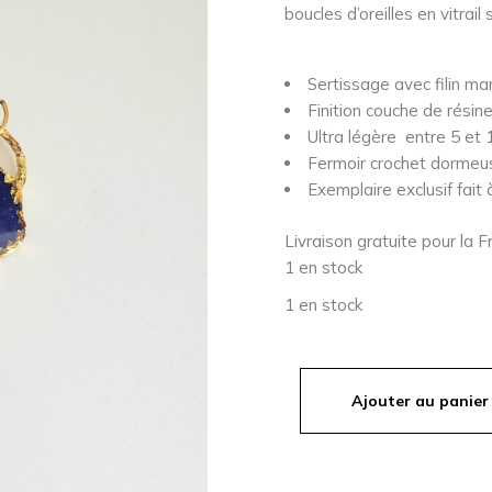
boucles d’oreilles en vitrail 
Sertissage avec filin mart
Finition couche de résin
Ultra légère entre 5 et 
Fermoir crochet dormeus
Exemplaire exclusif fait 
Livraison gratuite pour la 
1 en stock
1 en stock
Ajouter au panier
quantité de ISLAND - boucl