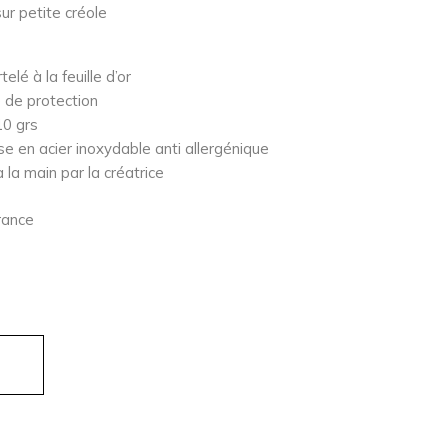
sur petite créole
elé à la feuille d’or
e de protection
10 grs
e en acier inoxydable anti allergénique
à la main par la créatrice
France
es en vitrail sur créole