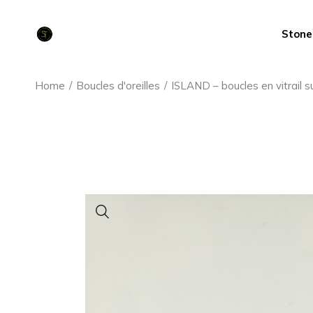
Aller
au
contenu
Stone
Home
Boucles d'oreilles
ISLAND – boucles en vitrail s