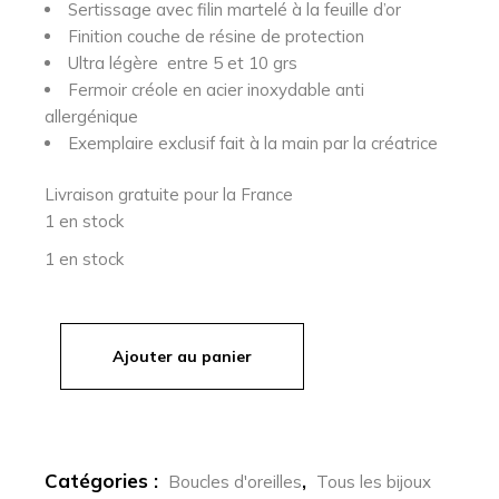
Sertissage avec filin martelé à la feuille d’or
Finition couche de résine de protection
Ultra légère entre 5 et 10 grs
Fermoir créole en acier inoxydable anti
allergénique
Exemplaire exclusif fait à la main par la créatrice
Livraison gratuite pour la France
1 en stock
1 en stock
Ajouter au panier
quantité de MARGA - boucles oreilles vitrail
Catégories :
,
Boucles d'oreilles
Tous les bijoux