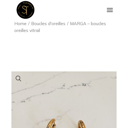
Aller
au
contenu
Home
Boucles d'oreilles
MARGA – boucles
oreilles vitrail