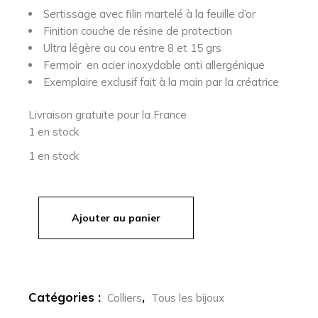
Sertissage avec filin martelé à la feuille d’or
Finition couche de résine de protection
Ultra légère au cou entre 8 et 15 grs
Fermoir en acier inoxydable anti allergénique
Exemplaire exclusif fait à la main par la créatrice
Livraison gratuite pour la France
1 en stock
1 en stock
Ajouter au panier
quantité de TAMARA - collier croix en vitrail
Catégories :
,
Colliers
Tous les bijoux